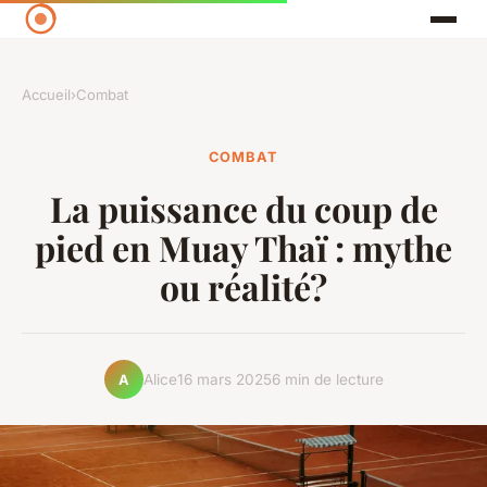
Accueil
›
Combat
COMBAT
La puissance du coup de
pied en Muay Thaï : mythe
ou réalité?
Alice
16 mars 2025
6 min de lecture
A