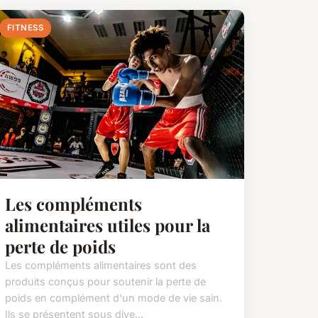
FITNESS
Les compléments
alimentaires utiles pour la
perte de poids
Les compléments alimentaires sont des
produits conçus pour soutenir la perte de
poids en complément d'un mode de vie sain.
Ils se présentent sous dive...