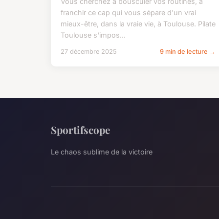
Vous cherchez à bousculer vos routines, à
franchir ce cap qui vous sépare d'un vrai
mieux-être, dans la vraie vie, à Toulouse. Pilate
Toulouse s'impos...
27 décembre 2025
9 min de lecture →
Sportifscope
Le chaos sublime de la victoire