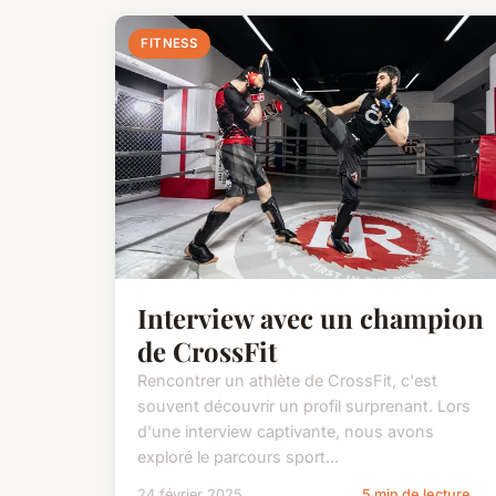
FITNESS
Interview avec un champion
de CrossFit
Rencontrer un athlète de CrossFit, c'est
souvent découvrir un profil surprenant. Lors
d'une interview captivante, nous avons
exploré le parcours sport...
24 février 2025
5 min de lecture →