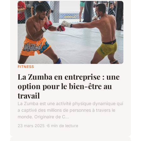
FITNESS
La Zumba en entreprise : une
option pour le bien-être au
travail
La Zumba est une activité physique dynamique qui
a captivé des millions de personnes à travers le
monde. Originaire de C...
23 mars 2025
6 min de lecture