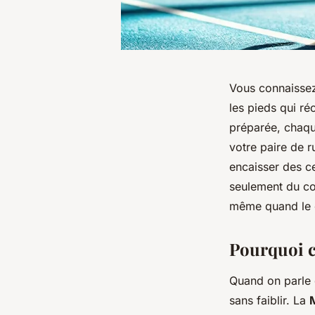
Vous connaissez 
les pieds qui r
préparée, chaque
votre paire de r
encaisser des ce
seulement du con
même quand le c
Pourquoi ch
Quand on parle 
sans faiblir. La