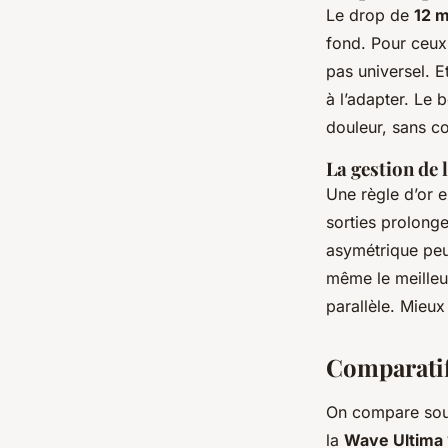
Le drop de
12 
fond. Pour ceux 
pas universel. E
à l’adapter. Le 
douleur, sans c
La gestion de 
Une règle d’or e
sorties prolonge
asymétrique peu
même le meilleu
parallèle. Mieux 
Comparatif 
On compare souve
la
Wave Ultima 