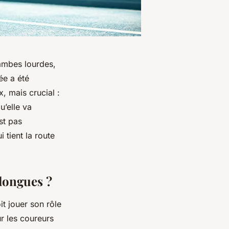
jambes lourdes,
ée a été
x, mais crucial :
u’elle va
st pas
 tient la route
 longues ?
t jouer son rôle
 les coureurs