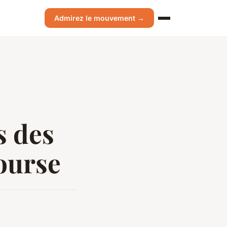
Admirez le mouvement →
s des
course