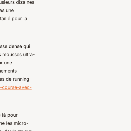
lusieurs dizaines
pas une
aillé pour la
sse dense qui
s mousses ultra-
ur une
înements
es de running
e-course-avec-
s là pour
he les micro-