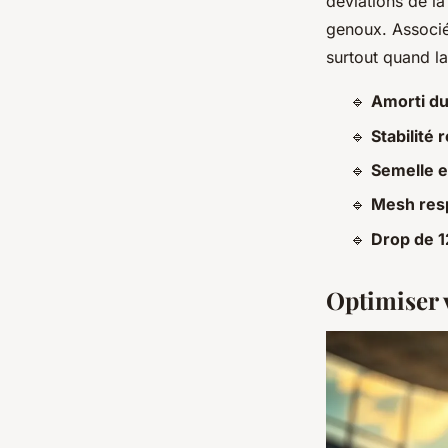
déviations de la
genoux. Associée
surtout quand l
🔹
Amorti du
🔹
Stabilité 
🔹
Semelle 
🔹
Mesh res
🔹
Drop de 
Optimiser 