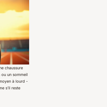
une chaussure
on ou un sommeil
moyen à lourd -
e s’il reste