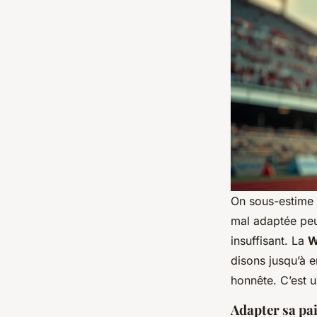
On sous-estime 
mal adaptée peu
insuffisant. La
W
disons jusqu’à e
honnête. C’est un
Adapter sa pai