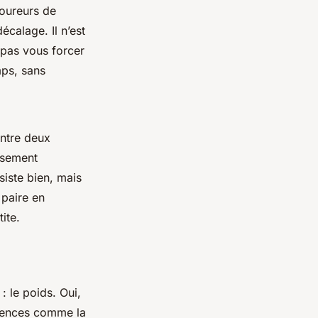
coureurs de
calage. Il n’est
, pas vous forcer
mps, sans
entre deux
issement
siste bien, mais
 paire en
ite.
: le poids. Oui,
érences comme la