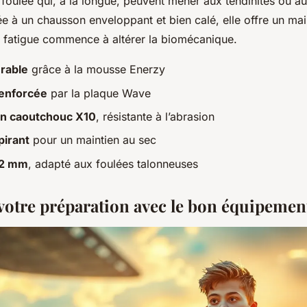
 foulée qui, à la longue, peuvent mener aux tendinites ou a
 à un chausson enveloppant et bien calé, elle offre un main
a fatigue commence à altérer la biomécanique.
rable
grâce à la mousse Enerzy
renforcée
par la plaque Wave
en caoutchouc X10
, résistante à l’abrasion
pirant
pour un maintien au sec
12 mm
, adapté aux foulées talonneuses
votre préparation avec le bon équipemen