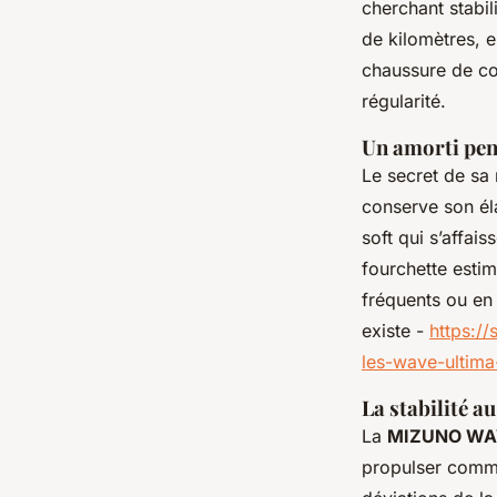
cherchant stabil
de kilomètres, e
chaussure de cou
régularité.
Un amorti pen
Le secret de sa 
conserve son éla
soft qui s’affai
fourchette esti
fréquents ou en
existe -
https:/
les-wave-ultima
La stabilité a
La
MIZUNO WA
propulser comme