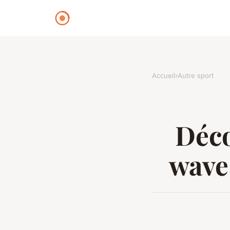
Accueil
›
Autre sport
Déco
wave 