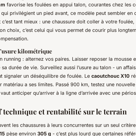
mm
favorise les foulées en appui talon, courantes chez les 
qui privilégient un pied avant, ce modèle peut sembler en dé
t c’est tant mieux : une chaussure doit coller à votre foulée
bon choix, c’est celui qui vous permet de courir plus longte
ompensation.
l’usure kilométrique
n running : alternez vos paires. Laisser reposer la mousse 
 sa durée de vie. Surveillez aussi l’usure au talon - un affa
t signaler un déséquilibre de foulée. Le
caoutchouc X10
ré
r matériau a ses limites. Passé 900 km, testez une nouvelle
vaut anticiper qu’arriver à la ligne d’arrivée avec une périost
technique et rentabilité sur le terrain
nt les chaussures à leurs concurrentes sur un seul critère 
15
pèse environ
305 g
- c’est plus lourd que certaines réf