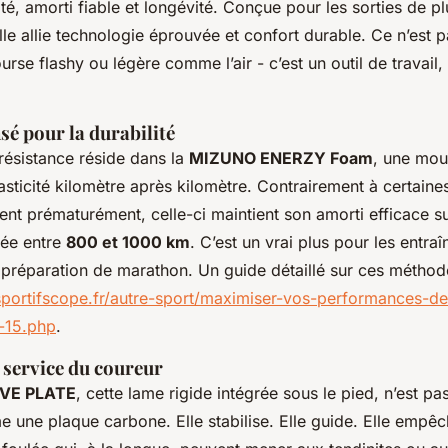
ité, amorti fiable et longévité. Conçue pour les sorties de p
lle allie technologie éprouvée et confort durable. Ce n’est 
rse flashy ou légère comme l’air - c’est un outil de travail, t
sé pour la durabilité
résistance réside dans la
MIZUNO ENERZY Foam
, une mou
sticité kilomètre après kilomètre. Contrairement à certaine
ssent prématurément, celle-ci maintient son amorti efficace s
mée entre
800 et 1000 km
. C’est un vrai plus pour les entra
 préparation de marathon. Un guide détaillé sur ces méthod
/sportifscope.fr/autre-sport/maximiser-vos-performances-d
-15.php
.
u service du coureur
VE PLATE
, cette lame rigide intégrée sous le pied, n’est pa
 une plaque carbone. Elle stabilise. Elle guide. Elle empêc