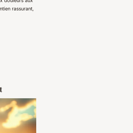
ux douleurs aux
tien rassurant,
t