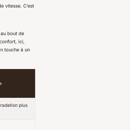
e vitesse. C’est
r au bout de
onfort, ici,
on touche à un
n
radation plus